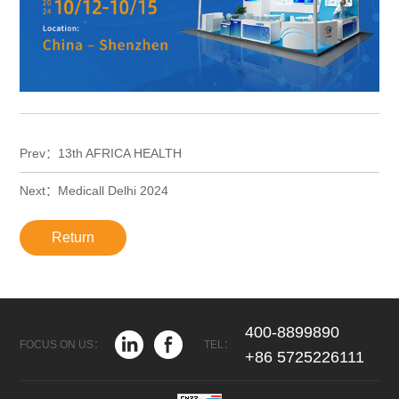
Prev：13th AFRICA HEALTH
Next：Medicall Delhi 2024
Return
400-8899890
TEL：
FOCUS ON US：
+86 5725226111