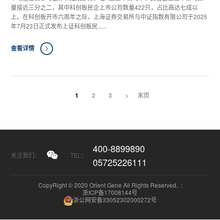
量接近三分之二，其中科创板民企上市公司数量422只，占比高达七成以
上。在科创板开市六周年之际，上海证券交易所与中证指数有限公司于2025
年7月23日正式发布上证科创板民......
查看详情
1
2
3
>
末页
400-8899890
关注我们：
TEL：
05725226111
CopyRight © 2020 Orient Gene All Rights Reserved. :
浙ICP备17008144号
浙公网安备33052302000272号