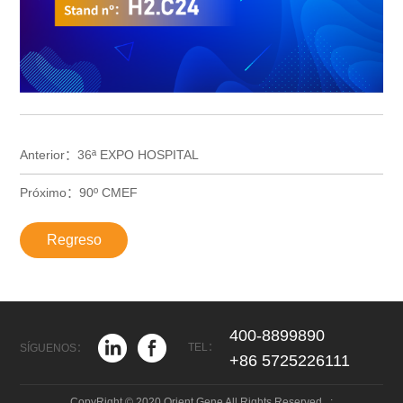
Anterior：36ª EXPO HOSPITAL
Próximo：90º CMEF
Regreso
400-8899890
TEL：
SÍGUENOS：
+86 5725226111
CopyRight © 2020 Orient Gene All Rights Reserved. :