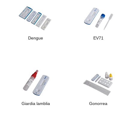
Dengue
EV71
Giardia lamblia
Gonorrea