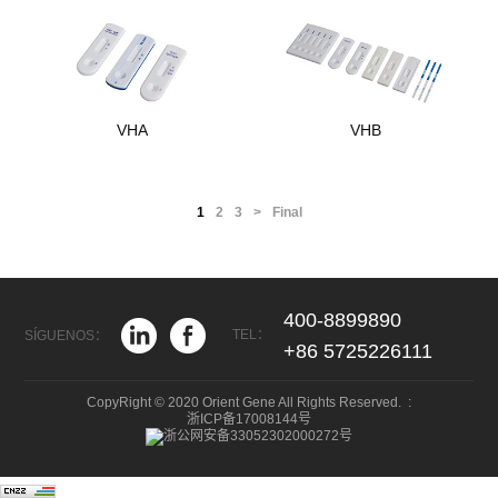
VHA
VHB
1
2
3
>
Final
400-8899890
TEL：
SÍGUENOS：
+86 5725226111
CopyRight © 2020 Orient Gene All Rights Reserved. :
浙ICP备17008144号
浙公网安备33052302000272号